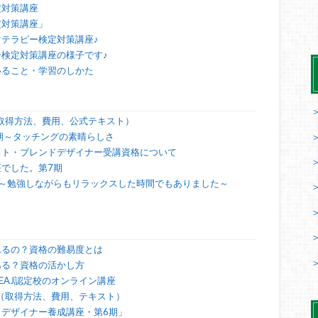
定対策講座
定対策講座」
テラピー検定対策講座♪
検定対策講座の様子です♪
いること・学習のしかた
（取得方法、費用、公式テキスト）
期～タッチングの素晴らしさ
スト・ブレンドデザイナー受講資格について
でした。第7期
～勉強しながらもリラックスした時間でもありました～
れるの？資格の難易度とは
ある？資格の活かし方
EAJ認定校のオンライン講座
？（取得方法、費用、テキスト）
デザイナー養成講座・第6期」