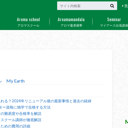
受
Aroma school
Aroamamandala
Seminar
アロマスクール
アロマ曼荼羅®
マイアース出張講
y Earth
れる？2024年リニューアル後の最新事情と過去の経緯
クター資格に独学で合格する方法
験の難易度や合格率を解説
をスクール講師が徹底解説
るための費用の詳細