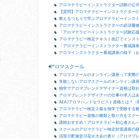
アロマテラピーインストラクター試験の公
【質問】アロマテラピーインストラクター
教えるつもりで学ぶアロマテラピーインス
アロマテラピーインストラクターの必須履
「アロマテラピーインストラクター試験応
アロマテラピー検定テキスト改訂でインス
「アロマテラピーインストラクター養成講
アロマインストラクター養成講座の様子（
アロマスクール
アロマスクールのオンライン講座って実際
失敗しないアロマスクールのオンライン講
独学でアロマブレンドデザイナー資格は取
アロマブレンドデザイナーの仕事や求人は
AEAJアロマハンドセラピスト資格とは？
アロマテラピー検定２級を独学で受験する
アロマテラピー資格の種類と取り方をスク
講師おすすめ！アロマテラピー初心者さん
スクールのアロマテラピー検定対策講座の
須賀川釈迦堂川花火大会の香り（アロマブ