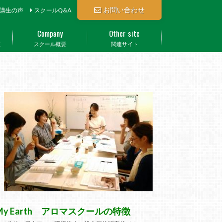
お問い合わせ
講生の声
スクールQ&A
Company
Other site
座
スクール概要
関連サイト
My Earth アロマスクールの特徴