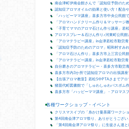
南会津町伊南会館さんで「認知症予防のた
認知症アロマオイルの効果と使い方！配合
「ハッピーママ講座」喜多方市中央公民館
「アロマハンドクリーム作り＆マッサージ
「子育てママのアロマ石けん作り講座」若
アロマスプレー＆石けん作り♪河東町公民館
「アロマテラピー講座」in会津若松市勤労
「認知症予防のためのアロマ」昭和村すみ
「アロマ石けん作り」喜多方市上三宮公民館
「アロマテラピー講座」in会津若松市勤労
自分磨きのアロマテラピー・喜多方市勤労
喜多方市内3か所で認知症アロマの出張講座
【出張アロマ教室】若松5中PTAさまでア
猪苗代町図書館で「しゅわしゅわバスボム
喜多方市「ハッピーママ講座」・アロマス
各種ワークショップ・イベント
クリスマスイブの「糸かけ曼荼羅ワークシ
第4回南会津アロマ祭り、ありがとうござい
「第4回南会津アロマ祭り」に生徒さん達と