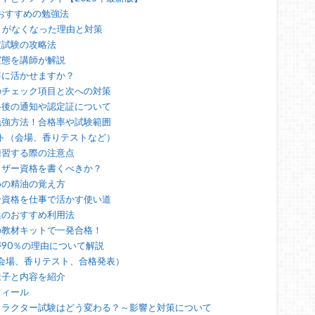
おすすめの勉強法
トがなくなった理由と対策
定試験の攻略法
実態を講師が解説
事に活かせますか？
のチェック項目と次への対策
格後の通知や認定証について
勉強方法！合格率や試験範囲
ント（会場、香りテストなど）
練習する際の注意点
イザー資格を書くべきか？
めの精油の覚え方
ー資格を仕事で活かす使い道
集のおすすめ利用法
の教材キットで一発合格！
90％の理由について解説
（会場、香りテスト、合格発表）
様子と内容を紹介
フィール
トラクター試験はどう変わる？～影響と対策について