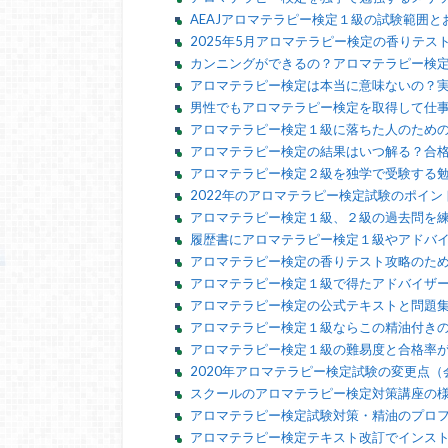
AEAJアロマテラピー検定１級の試験範囲と
2025年5月アロマテラピー検定の香りテス
カンニングができるの？アロマテラピー検
アロマテラピー検定は本当に意味ないの？
男性でもアロマテラピー検定を取得して仕
アロマテラピー検定１級に落ちた人のため
アロマテラピー検定の結果はいつ解る？合
アロマテラピー検定２級を独学で受験する
2022年のアロマテラピー検定試験のポイ
アロマテラピー検定１級、２級の過去問を
履歴書にアロマテラピー検定１級やアドバ
アロマテラピー検定の香りテスト攻略のた
アロマテラピー検定１級で得たアドバイザ
アロマテラピー検定の公式テキストと問題
アロマテラピー検定１級ならこの精油付き
アロマテラピー検定１級の難易度と合格率が
2020年アロマテラピー検定試験の変更点
スクールのアロマテラピー検定対策講座の
アロマテラピー検定試験対策・精油のプロ
アロマテラピー検定テキスト改訂でインス