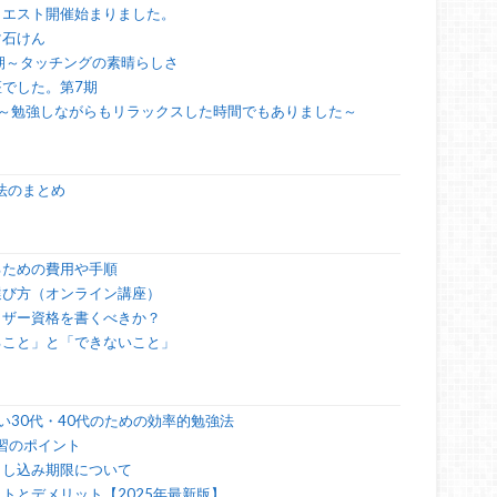
クエスト開催始まりました。
マ石けん
期～タッチングの素晴らしさ
でした。第7期
～勉強しながらもリラックスした時間でもありました～
法のまとめ
るための費用や手順
選び方（オンライン講座）
イザー資格を書くべきか？
ること」と「できないこと」
い30代・40代のための効率的勉強法
習のポイント
申し込み期限について
トとデメリット【2025年最新版】