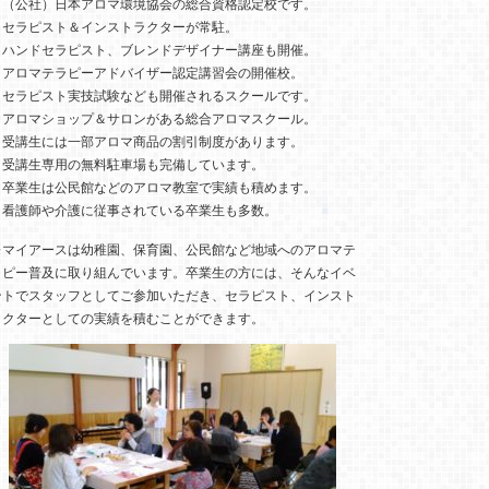
・（公社）日本アロマ環境協会の総合資格認定校です。
・セラピスト＆インストラクターが常駐。
・ハンドセラピスト、ブレンドデザイナー講座も開催。
・アロマテラピーアドバイザー認定講習会の開催校。
・セラピスト実技試験なども開催されるスクールです。
・アロマショップ＆サロンがある総合アロマスクール。
・受講生には一部アロマ商品の割引制度があります。
・受講生専用の無料駐車場も完備しています。
・卒業生は公民館などのアロマ教室で実績も積めます。
・看護師や介護に従事されている卒業生も多数。
※マイアースは幼稚園、保育園、公民館など地域へのアロマテ
ラピー普及に取り組んでいます。卒業生の方には、そんなイベ
ントでスタッフとしてご参加いただき、セラピスト、インスト
ラクターとしての実績を積むことができます。