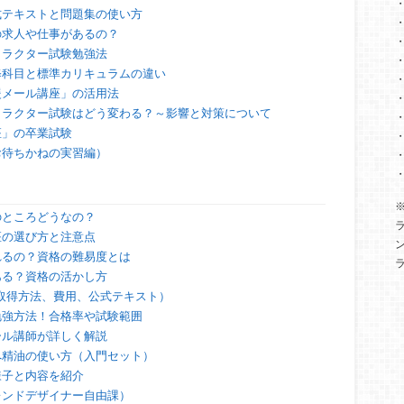
式テキストと問題集の使い方
の求人や仕事があるの？
トラクター試験勉強法
修科目と標準カリキュラムの違い
援メール講座」の活用法
トラクター試験はどう変わる？～影響と対策について
座」の卒業試験
お待ちかねの実習編）
のところどうなの？
座の選び方と注意点
れるの？資格の難易度とは
ある？資格の活かし方
（取得方法、費用、公式テキスト）
勉強方法！合格率や試験範囲
ール講師が詳しく解説
へ精油の使い方（入門セット）
様子と内容を紹介
レンドデザイナー自由課）