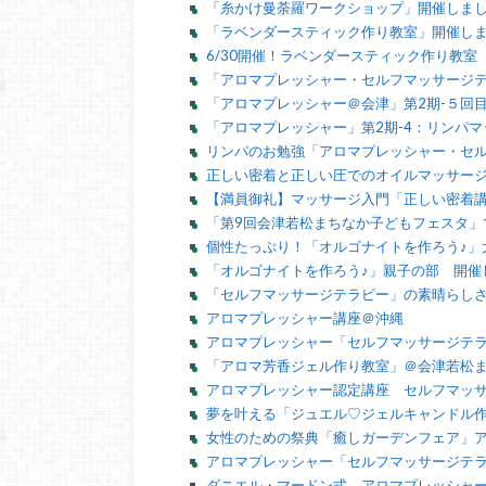
「糸かけ曼荼羅ワークショップ」開催しま
「ラベンダースティック作り教室」開催し
6/30開催！ラベンダースティック作り教室
「アロマプレッシャー・セルフマッサージテ
「アロマプレッシャー＠会津」第2期-５回
「アロマプレッシャー」第2期-4：リンパ
リンパのお勉強「アロマプレッシャー・セル
正しい密着と正しい圧でのオイルマッサー
【満員御礼】マッサージ入門「正しい密着
「第9回会津若松まちなか子どもフェスタ」
個性たっぷり！「オルゴナイトを作ろう♪」
「オルゴナイトを作ろう♪」親子の部 開催
「セルフマッサージテラピー」の素晴らし
アロマプレッシャー講座＠沖縄
アロマプレッシャー「セルフマッサージテラ
「アロマ芳香ジェル作り教室」＠会津若松
アロマプレッシャー認定講座 セルフマッ
夢を叶える「ジュエル♡ジェルキャンドル
女性のための祭典「癒しガーデンフェア」
アロマプレッシャー「セルフマッサージテ
ダニエル・マードン式 アロマプレッシャー