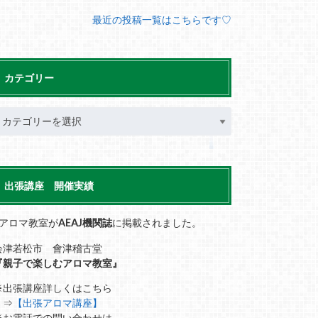
最近の投稿一覧はこちらです♡
カテゴリー
出張講座 開催実績
■アロマ教室が
AEAJ機関誌
に掲載されました。
会津若松市 會津稽古堂
『親子で楽しむアロマ教室』
※出張講座詳しくはこちら
⇒
【出張アロマ講座】
※お電話での問い合わせは