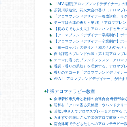
「AEAJ認定アロマブレンドデザイナー」
須賀川釈迦堂川花火大会の香り（アロマブ
「アロマブレンドデザイナー養成講座」リ
テーマは会津の香り～第3期「アロマブレン
【初めてでも大丈夫】アロマハンドセラピ
【アロマブレンドデザイナー卒業制作】ポ
【アロマブレンドデザイナー卒業制作】ポー
「ヨーロッパ」の香りと「和のさわやかさ
自由課題のブレンド作製：第１期アロマブ
テーマに沿ったブレンドレッスン、アロマ
香調（香りの系統）を理解する、アロマブ
香りのアコード「アロマブレンドデザイナー
AEAJ「アロマブレンドデザイナー」が始ま
出張アロマテラピー教室
会津若松市父母と教師の会連合会 母親部会
昭和村「アロマ香る天然蜜ロウハンドクリ
若松5中さんでアロマスプレー＆アロマ石け
みますや呉服店さんで出張アロマ教室・手
南会津町で子どもたちへのアロマテラピー