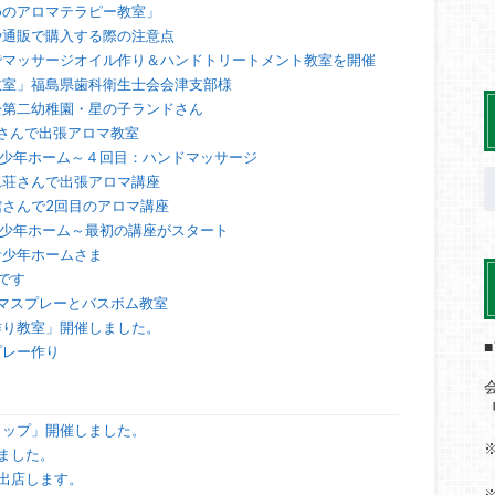
めのアロマテラピー教室」
や通販で購入する際の注意点
でマッサージオイル作り＆ハンドトリートメント教室を開催
教室」福島県歯科衛生士会会津支部様
松第二幼稚園・星の子ランドさん
さんで出張アロマ教室
青少年ホーム～４回目：ハンドマッサージ
れ荘さんで出張アロマ講座
さんで2回目のアロマ講座
青少年ホーム～最初の講座がスタート
青少年ホームさま
です
ロマスプレーとバスボム教室
作り教室」開催しました。
プレー作り
ョップ」開催しました。
ました。
出店します。