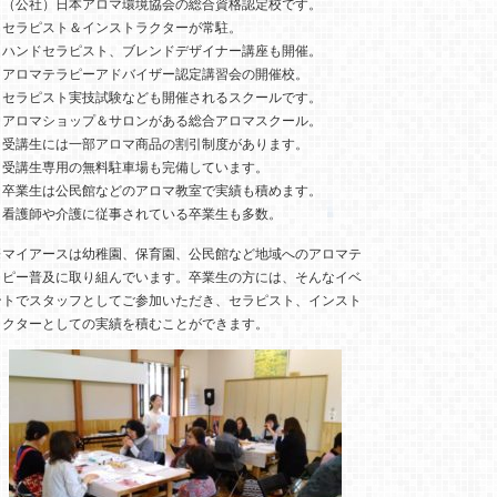
・（公社）日本アロマ環境協会の総合資格認定校です。
・セラピスト＆インストラクターが常駐。
・ハンドセラピスト、ブレンドデザイナー講座も開催。
・アロマテラピーアドバイザー認定講習会の開催校。
・セラピスト実技試験なども開催されるスクールです。
・アロマショップ＆サロンがある総合アロマスクール。
・受講生には一部アロマ商品の割引制度があります。
・受講生専用の無料駐車場も完備しています。
・卒業生は公民館などのアロマ教室で実績も積めます。
・看護師や介護に従事されている卒業生も多数。
※マイアースは幼稚園、保育園、公民館など地域へのアロマテ
ラピー普及に取り組んでいます。卒業生の方には、そんなイベ
ントでスタッフとしてご参加いただき、セラピスト、インスト
ラクターとしての実績を積むことができます。