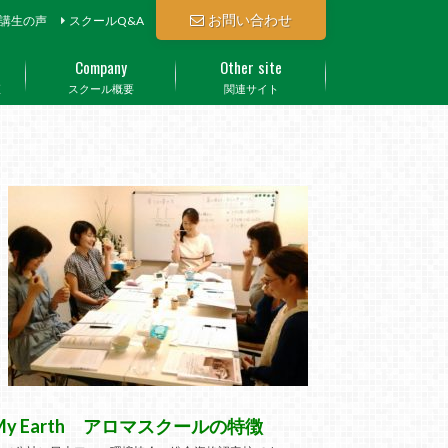
お問い合わせ
講生の声
スクールQ&A
Company
Other site
座
スクール概要
関連サイト
My Earth アロマスクールの特徴