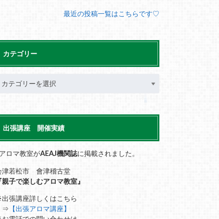
最近の投稿一覧はこちらです♡
カテゴリー
出張講座 開催実績
■アロマ教室が
AEAJ機関誌
に掲載されました。
会津若松市 會津稽古堂
『親子で楽しむアロマ教室』
※出張講座詳しくはこちら
⇒
【出張アロマ講座】
※お電話での問い合わせは