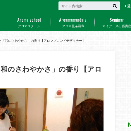
受
Aroma school
Aroamamandala
Seminar
アロマスクール
アロマ曼荼羅®
マイアース出張講
と「和のさわやかさ」の香り【アロマブレンドデザイナー】
「和のさわやかさ」の香り【アロ