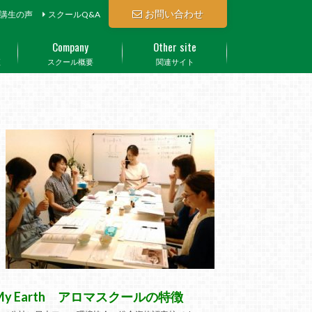
お問い合わせ
講生の声
スクールQ&A
Company
Other site
座
スクール概要
関連サイト
My Earth アロマスクールの特徴