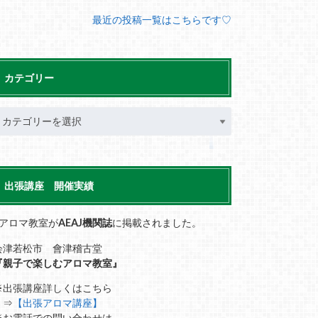
最近の投稿一覧はこちらです♡
カテゴリー
出張講座 開催実績
■アロマ教室が
AEAJ機関誌
に掲載されました。
会津若松市 會津稽古堂
『親子で楽しむアロマ教室』
※出張講座詳しくはこちら
⇒
【出張アロマ講座】
※お電話での問い合わせは