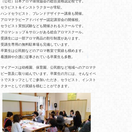
・（公社）日本アロマ環境協会の総合資格認定校です。
・セラピスト＆インストラクターが常駐。
・ハンドセラピスト、ブレンドデザイナー講座も開催。
・アロマテラピーアドバイザー認定講習会の開催校。
・セラピスト実技試験なども開催されるスクールです。
・アロマショップ＆サロンがある総合アロマスクール。
・受講生には一部アロマ商品の割引制度があります。
・受講生専用の無料駐車場も完備しています。
・卒業生は公民館などのアロマ教室で実績も積めます。
・看護師や介護に従事されている卒業生も多数。
※マイアースは幼稚園、保育園、公民館など地域へのアロマテ
ラピー普及に取り組んでいます。卒業生の方には、そんなイベ
ントでスタッフとしてご参加いただき、セラピスト、インスト
ラクターとしての実績を積むことができます。