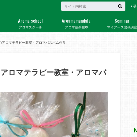
受
Aroma school
Aroamamandala
Seminar
アロマスクール
アロマ曼荼羅®
マイアース出張講
のアロマテラピー教室・アロマバスボム作り
のアロマテラピー教室・アロマバ