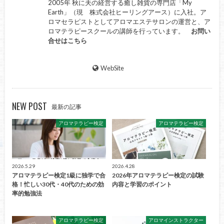
2005年 秋に夫の経営する癒し雑貨の専門店「My
Earth」（現 株式会社ヒーリングアース）に入社。ア
ロマセラピストとしてアロマエステサロンの運営と、ア
ロマテラピースクールの講師を行っています。
お問い
合せはこちら
WebSite
NEW POST
最新の記事
アロマテラピー検定
アロマテラピー検定
2026.5.29
2026.4.28
アロマテラピー検定1級に独学で合
2026年アロマテラピー検定の試験
格！忙しい30代・40代のための効
内容と学習のポイント
率的勉強法
アロマテラピー検定
アロマインストラクター