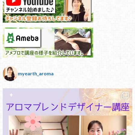
myearth_aroma