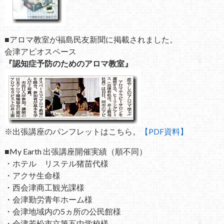
■アロマ教室が福島民友新聞に掲載されました。
会津アピオスペース
『認知症予防のためのアロマ教室』
※出張講座のパンフレットはこちら。
【PDF資料】
■My Earth 出張講座開催実績（順不同）
・ホテル リステル猪苗代様
・アクサ生命様
・西会津商工観光課様
・会津勤労青年ホーム様
・会津地域内の5ヵ所の公民館様
・会津若松市立第五中学校様