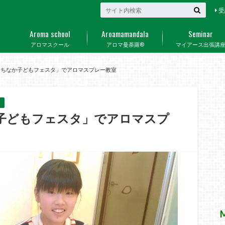
受
Aroma school
Aroamamandala
Seminar
アロマスクール
アロマ曼荼羅®
マイアース出張講
まちなか子どもフェスタ」でアロマスプレー教室
子どもフェスタ」でアロマスプ