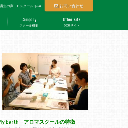
お問い合わせ
講生の声
スクールQ&A
Company
Other site
座
スクール概要
関連サイト
My Earth アロマスクールの特徴