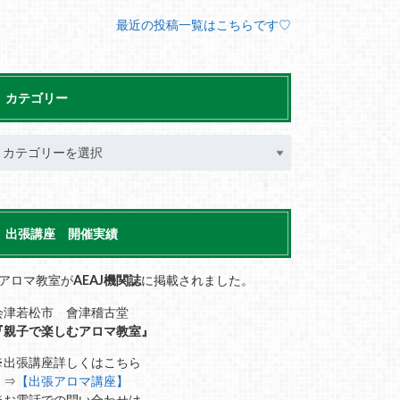
最近の投稿一覧はこちらです♡
カテゴリー
出張講座 開催実績
■アロマ教室が
AEAJ機関誌
に掲載されました。
会津若松市 會津稽古堂
『親子で楽しむアロマ教室』
※出張講座詳しくはこちら
⇒
【出張アロマ講座】
※お電話での問い合わせは