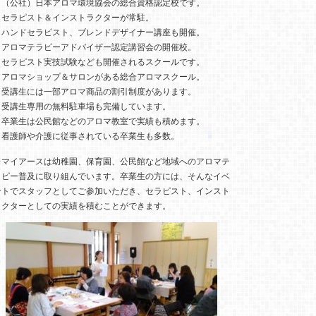
・（公社）日本アロマ環境協会の総合資格認定校です。
・セラピスト＆インストラクターが常駐。
・ハンドセラピスト、ブレンドデザイナー講座も開催。
・アロマテラピーアドバイザー認定講習会の開催校。
・セラピスト実技試験なども開催されるスクールです。
・アロマショップ＆サロンがある総合アロマスクール。
・受講生には一部アロマ商品の割引制度があります。
・受講生専用の無料駐車場も完備しています。
・卒業生は公民館などのアロマ教室で実績も積めます。
・看護師や介護に従事されている卒業生も多数。
※マイアースは幼稚園、保育園、公民館など地域へのアロマテ
ラピー普及に取り組んでいます。卒業生の方には、そんなイベ
ントでスタッフとしてご参加いただき、セラピスト、インスト
ラクターとしての実績を積むことができます。