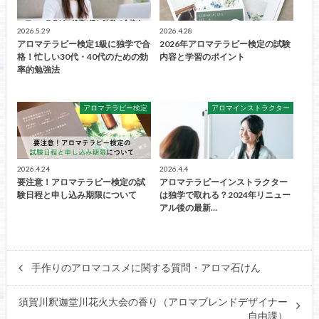
2026.5.29
2026.4.28
アロマテラピー検定1級に独学で合
2026年アロマテラピー検定の試験
格！忙しい30代・40代のための効
内容と学習のポイント
率的勉強法
アロマテラピー検定
アロマインストラクター
2026.4.24
2026.4.4
要注意！アロマテラピー検定の試
アロマテラピーインストラクター
験日程と申し込み期限について
は独学で取れる？2024年リニュー
アル後の最新…
手作りのアロマコスメに関する質問・アロマ石けん
須賀川釈迦堂川花火大会の香り（アロマブレンドデザイナー
自由課）