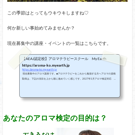
この季節はとってもウキウキしますね♡
何か新しい事始めてみませんか？
現在募集中の講座・イベントの一覧はこちらです。
【AEAJ認定校】アロマテラピースクール My Earth
https://aroma-ko.myearth.jp
https://aroma-ko.myearth.jp
現在募集中のアロマ講座です。■アロマテラピーをこれから勉強する方へアロマの資格
取得は、下記の項目を上から順に進めていく感じです。2027年1月アロマ検定対応 募
集中●独学での受験用 教材セット●アロマ検定対策 動画講座 早割中アロマテラピー
初めの第1歩はアロマ検定の受験です。動画講座もあります。2026年10月 オンライ
ン 募集中●アロマテラピーアドバイザー認定講習会アロマテラピー検定1級に合格した
らプロフェッショナルな資格にステップアップ。※アロマ資格の無料相談会も同時開催2
026年8、9、10月 オンライン...
あなたのアロマ検定の目的は？