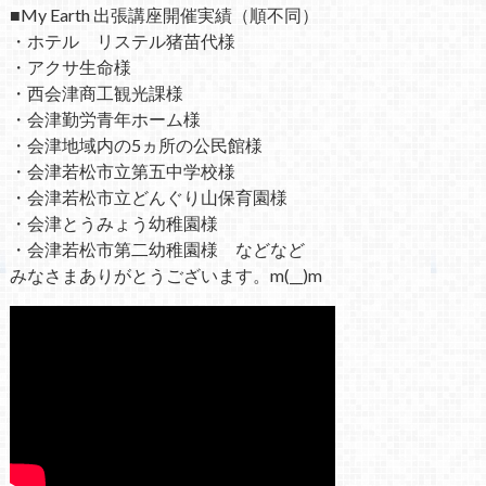
■My Earth 出張講座開催実績（順不同）
・ホテル リステル猪苗代様
・アクサ生命様
・西会津商工観光課様
・会津勤労青年ホーム様
・会津地域内の5ヵ所の公民館様
・会津若松市立第五中学校様
・会津若松市立どんぐり山保育園様
・会津とうみょう幼稚園様
・会津若松市第二幼稚園様 などなど
みなさまありがとうございます。m(__)m