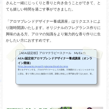
さんと一緒にじっくりと香りと向き合うことができて、と
ても嬉しい時間を過ごす事ができました。
「アロマブレンドデザイナー養成講座」はリクエストによ
り随時開講いたします。オリジナルのフレグランス作りに
興味のある方、アロマの知識をより魅力的な香り作りに生
かしたい方におすすめです。
【AEAJ認定校】アロマテラピースクール My Earth
AEAJ認定校アロマブレンドデザイナー養成講座（オンラ
イン開催）
https://aroma-ko.myearth.jp/aroma-blend-designe
香りをデザインする。プロのデザイナーとしての資格。33種類のエッセンシャルオイル
に浸る、香りで満たされた魅惑の５日間。調香に特化した専門家を育てるための、実践
的な講座です。 ★今お申し込みの皆様に「お楽しみ精油」をプレゼント！■アロマブレ
ンドデザイナー養成講座お申し込みの全員が対象。何の香りがもらえるかはどうぞお楽
しみに♪この機会にぜひお申し込みください。なお、こちらの特典は精油の在庫がなくな
り次第、終了させていただきます。どうぞご了承ください。 さらに、My Earthのブレン
ドデザイナー養成講...