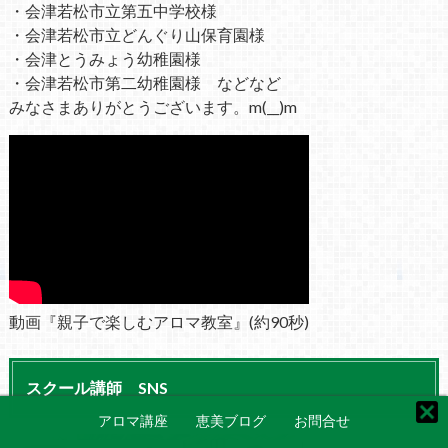
・会津若松市立第五中学校様
・会津若松市立どんぐり山保育園様
・会津とうみょう幼稚園様
・会津若松市第二幼稚園様 などなど
みなさまありがとうございます。m(__)m
動画『親子で楽しむアロマ教室』(約90秒)
スクール講師 SNS
アロマ講座
恵美ブログ
お問合せ