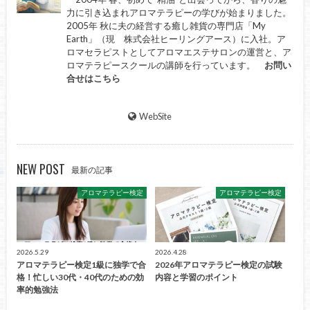
力に引き込まれアロマテラピーの学びが始まりました。
2005年 秋に夫の経営する癒し雑貨の専門店「My
Earth」（現 株式会社ヒーリングアース）に入社。ア
ロマセラピストとしてアロマエステサロンの運営と、ア
ロマテラピースクールの講師を行っています。
お問い
合せはこちら
WebSite
NEW POST
最新の記事
アロマテラピー検定
アロマテラピー検定
2026.5.29
2026.4.28
アロマテラピー検定1級に独学で合
2026年アロマテラピー検定の試験
格！忙しい30代・40代のための効
内容と学習のポイント
率的勉強法