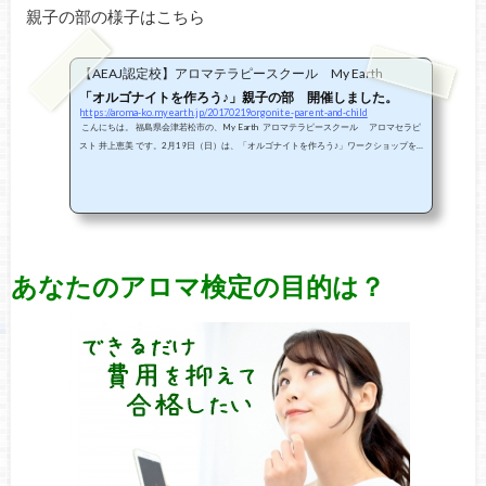
親子の部の様子はこちら
【AEAJ認定校】アロマテラピースクール My Earth
「オルゴナイトを作ろう♪」親子の部 開催しました。
https://aroma-ko.myearth.jp/20170219orgonite-parent-and-child
こんにちは。 福島県会津若松市の、My Earth アロマテラピースクール アロマセラピ
スト 井上恵美 です。2月19日（日）は、「オルゴナイトを作ろう♪」ワークショップを
開催しました。午前中は親子の部です！ オルゴナイトワークショップ・親子の部大人の
部では大きな円錐と、小さなマスコットサイズのオルゴナイトをいくつか作りまし
た。 とってもハキハキして、「僕、工作大好きなんだ！！」って教えてくれた元気な男
の子(*^^*) お顔だしできないのがもったいないのですが、ママと二人の娘さんの、と
っ...
あなたのアロマ検定の目的は？