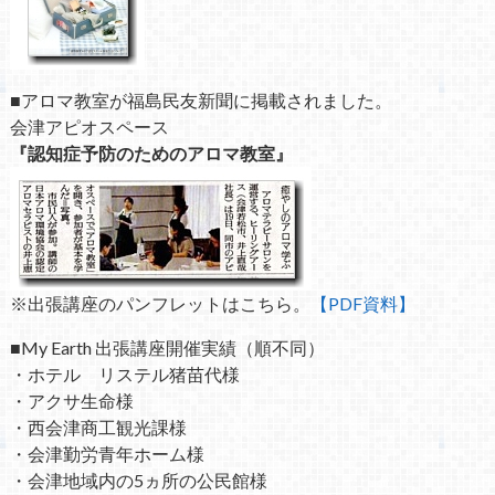
■アロマ教室が福島民友新聞に掲載されました。
会津アピオスペース
『認知症予防のためのアロマ教室』
※出張講座のパンフレットはこちら。
【PDF資料】
■My Earth 出張講座開催実績（順不同）
・ホテル リステル猪苗代様
・アクサ生命様
・西会津商工観光課様
・会津勤労青年ホーム様
・会津地域内の5ヵ所の公民館様