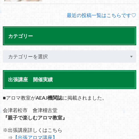
最近の投稿一覧はこちらです♡
カテゴリー
出張講座 開催実績
■アロマ教室が
AEAJ機関誌
に掲載されました。
会津若松市 會津稽古堂
『親子で楽しむアロマ教室』
※出張講座詳しくはこちら
⇒
【出張アロマ講座】