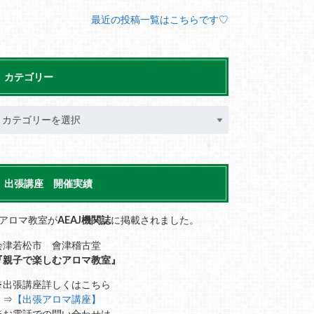
最近の投稿一覧はこちらです♡
カテゴリー
出張講座 開催実績
■アロマ教室が
AEAJ機関誌
に掲載されました。
会津若松市 會津稽古堂
『親子で楽しむアロマ教室』
※出張講座詳しくはこちら
⇒
【出張アロマ講座】
※お電話での問い合わせは