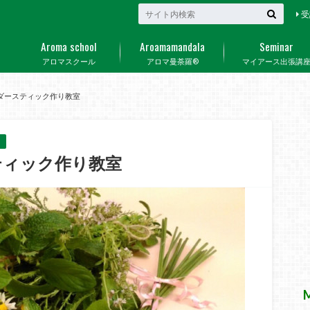
受
Aroma school
Aroamamandala
Seminar
アロマスクール
アロマ曼荼羅®
マイアース出張講
ンダースティック作り教室
ティック作り教室