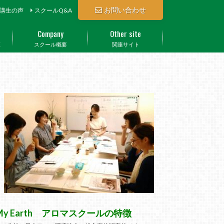
お問い合わせ
講生の声
スクールQ&A
Company
Other site
座
スクール概要
関連サイト
My Earth アロマスクールの特徴