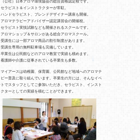
・（公社）日本アロマ環境協会の総合資格認定校です。
・セラピスト＆インストラクターが常駐。
・ハンドセラピスト、ブレンドデザイナー講座も開催。
・アロマテラピーアドバイザー認定講習会の開催校。
・セラピスト実技試験なども開催されるスクールです。
・アロマショップ＆サロンがある総合アロマスクール。
・受講生には一部アロマ商品の割引制度があります。
・受講生専用の無料駐車場も完備しています。
・卒業生は公民館などのアロマ教室で実績も積めます。
・看護師や介護に従事されている卒業生も多数。
※マイアースは幼稚園、保育園、公民館など地域へのアロマテ
ラピー普及に取り組んでいます。卒業生の方には、そんなイベ
ントでスタッフとしてご参加いただき、セラピスト、インスト
ラクターとしての実績を積むことができます。