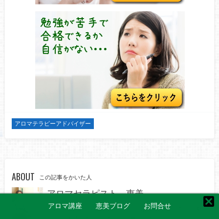
アロマテラピーアドバイザー
ABOUT
この記事をかいた人
アロマセラピスト 恵美
アロマ講座
恵美ブログ
お問合せ
2004年 春、初めて“精油”と出会ってから、香りの魅
力に引き込まれアロマテラピーの学びが始まりました。