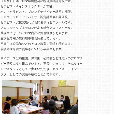
・（公社）日本アロマ環境協会の総合資格認定校です。
・セラピスト＆インストラクターが常駐。
・ハンドセラピスト、ブレンドデザイナー講座も開催。
・アロマテラピーアドバイザー認定講習会の開催校。
・セラピスト実技試験なども開催されるスクールです。
・アロマショップ＆サロンがある総合アロマスクール。
・受講生には一部アロマ商品の割引制度があります。
・受講生専用の無料駐車場も完備しています。
・卒業生は公民館などのアロマ教室で実績も積めます。
・看護師や介護に従事されている卒業生も多数。
※マイアースは幼稚園、保育園、公民館など地域へのアロマテ
ラピー普及に取り組んでいます。卒業生の方には、そんなイベ
ントでスタッフとしてご参加いただき、セラピスト、インスト
ラクターとしての実績を積むことができます。