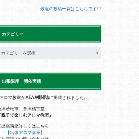
最近の投稿一覧はこちらです♡
カテゴリー
出張講座 開催実績
■アロマ教室が
AEAJ機関誌
に掲載されました。
会津若松市 會津稽古堂
『親子で楽しむアロマ教室』
※出張講座詳しくはこちら
⇒
【出張アロマ講座】
※お電話での問い合わせは