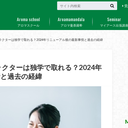
受
Aroma school
Aroamamandala
Seminar
アロマスクール
アロマ曼荼羅®
マイアース出張講
ラクターは独学で取れる？2024年リニューアル後の最新事情と過去の経緯
クターは独学で取れる？2024年
情と過去の経緯