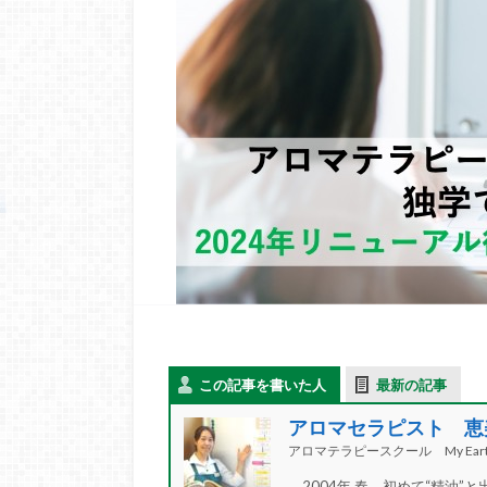
この記事を書いた人
最新の記事
アロマセラピスト 恵
アロマテラピースクール My Eart
2004年 春、初めて“精油