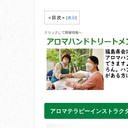
＜目 次＞
[
表示
]
クリックして開催情報へ
アロマテラピーインストラク