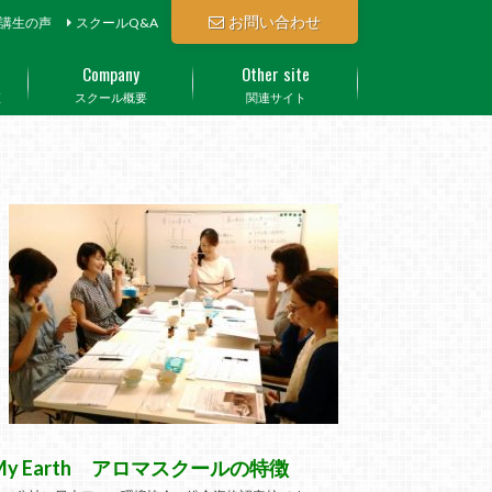
お問い合わせ
講生の声
スクールQ&A
Company
Other site
座
スクール概要
関連サイト
My Earth アロマスクールの特徴