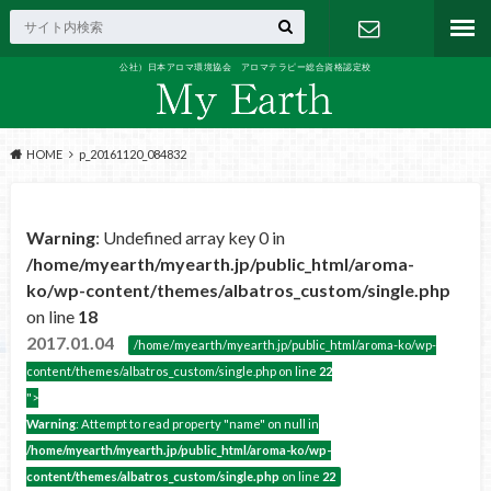
公社）日本アロマ環境協会 アロマテラピー総合資格認定校
お問い合わ
せ
HOME
p_20161120_084832
Warning
: Undefined array key 0 in
/home/myearth/myearth.jp/public_html/aroma-
ko/wp-content/themes/albatros_custom/single.php
on line
18
2017.01.04
/home/myearth/myearth.jp/public_html/aroma-ko/wp-
content/themes/albatros_custom/single.php on line
22
">
Warning
: Attempt to read property "name" on null in
/home/myearth/myearth.jp/public_html/aroma-ko/wp-
content/themes/albatros_custom/single.php
on line
22